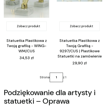
Zobacz produkt
Zobacz produkt
Statuetka Plastikowa z
Statuetka Plastikowa z
Twoją grafiką - WING-
Twoją Grafiką -
WM/CUS
9297/CUS | Plastikowe
Statuetki na zamówienie
Cena
34,53 zł
Cena
29,90 zł
Strona
z 1
Podziękowanie dla artysty i
statuetki – Oprawa