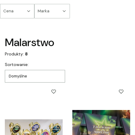
Cena
Marka
Koniec filtrów
Malarstwo
Produkty:
8
Lista produktów
Sortowanie:
Domyślne