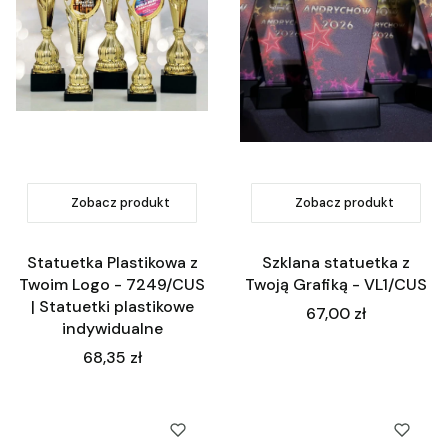
Zobacz produkt
Zobacz produkt
Statuetka Plastikowa z
Szklana statuetka z
Twoim Logo - 7249/CUS
Twoją Grafiką - VL1/CUS
| Statuetki plastikowe
Cena
67,00 zł
indywidualne
Cena
68,35 zł