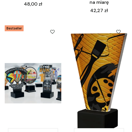
na miarę
Cena
48,00 zł
Cena
42,27 zł
Bestseller