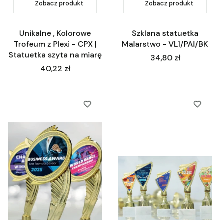
Zobacz produkt
Zobacz produkt
Unikalne , Kolorowe
Szklana statuetka
Trofeum z Plexi - CPX |
Malarstwo - VL1/PAI/BK
Statuetka szyta na miarę
Cena
34,80 zł
Cena
40,22 zł