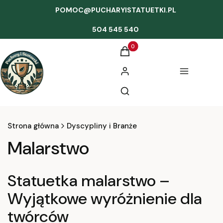
POMOC@PUCHARYISTATUETKI.PL
504 545 540
Produkty w koszyku: 0. Zobac
Koszyk
Zaloguj się
Menu
Otwórz wyszukiwarkę
Szukaj
Strona główna
Dyscypliny i Branże
Malarstwo
Statuetka malarstwo –
Wyjątkowe wyróżnienie dla
twórców